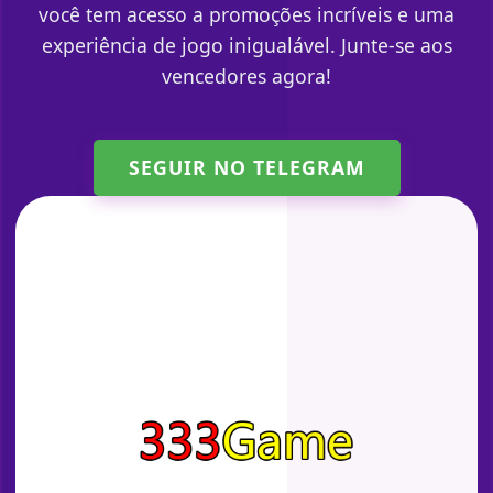
você tem acesso a promoções incríveis e uma
experiência de jogo inigualável. Junte-se aos
vencedores agora!
SEGUIR NO TELEGRAM