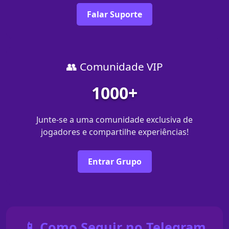
Falar Suporte
👥 Comunidade VIP
1000+
Junte-se a uma comunidade exclusiva de
jogadores e compartilhe experiências!
Entrar Grupo
📱 Como Seguir no Telegram