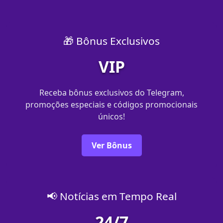
🎁 Bônus Exclusivos
VIP
Receba bônus exclusivos do Telegram,
promoções especiais e códigos promocionais
únicos!
Ver Bônus
📢 Notícias em Tempo Real
24/7