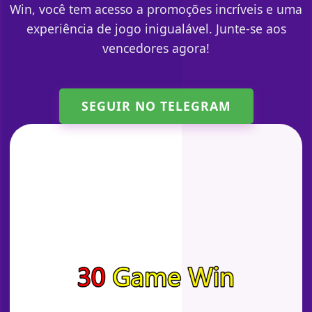
Win, você tem acesso a promoções incríveis e uma
experiência de jogo inigualável. Junte-se aos
vencedores agora!
SEGUIR NO TELEGRAM