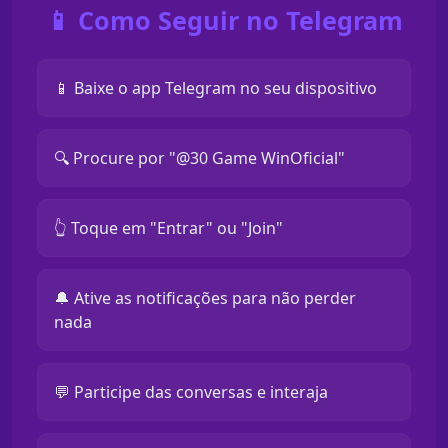
📱 Como Seguir no Telegram
📱 Baixe o app Telegram no seu dispositivo
🔍 Procure por "@30 Game WinOficial"
👆 Toque em "Entrar" ou "Join"
🔔 Ative as notificações para não perder
nada
💬 Participe das conversas e interaja