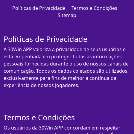
Políticas de Privacidade
Termos e Condições
Sitemap
Políticas de Privacidade
A 30Win APP valoriza a privacidade de seus usuários e
está empenhada em proteger todas as informações
pessoais fornecidas durante o uso de nossos canais de
comunicação. Todos os dados coletados são utilizados
exclusivamente para fins de melhoria contínua da
experiência de nossos jogadores.
Termos e Condições
Os usuários da 30Win APP concordam em respeitar