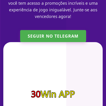
você tem acesso a promoções incríveis e uma
experiência de jogo inigualável. Junte-se aos
vencedores agora!
SEGUIR NO TELEGRAM