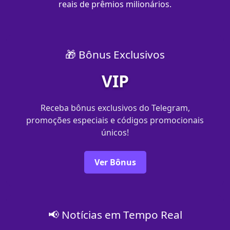
reais de prêmios milionários.
🎁 Bônus Exclusivos
VIP
Receba bônus exclusivos do Telegram,
promoções especiais e códigos promocionais
únicos!
Ver Bônus
📢 Notícias em Tempo Real