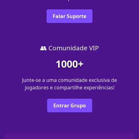
Falar Suporte
👥 Comunidade VIP
1000+
Junte-se a uma comunidade exclusiva de
jogadores e compartilhe experiências!
Entrar Grupo