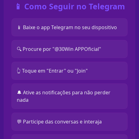
📱 Como Seguir no Telegram
📱 Baixe o app Telegram no seu dispositivo
🔍 Procure por "@30Win APPOficial"
👆 Toque em "Entrar" ou "Join"
🔔 Ative as notificações para não perder
nada
💬 Participe das conversas e interaja