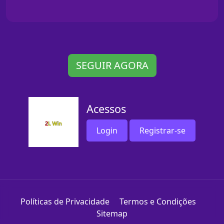
SEGUIR AGORA
Acessos
Login
Registrar-se
Políticas de Privacidade
Termos e Condições
Sitemap