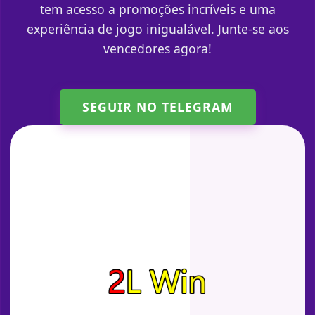
tem acesso a promoções incríveis e uma
experiência de jogo inigualável. Junte-se aos
vencedores agora!
SEGUIR NO TELEGRAM