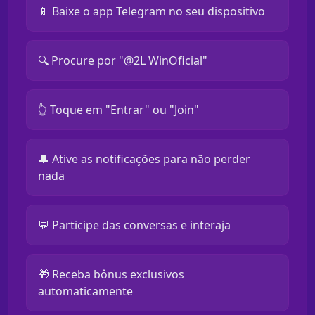
📱 Baixe o app Telegram no seu dispositivo
🔍 Procure por "@2L WinOficial"
👆 Toque em "Entrar" ou "Join"
🔔 Ative as notificações para não perder
nada
💬 Participe das conversas e interaja
🎁 Receba bônus exclusivos
automaticamente