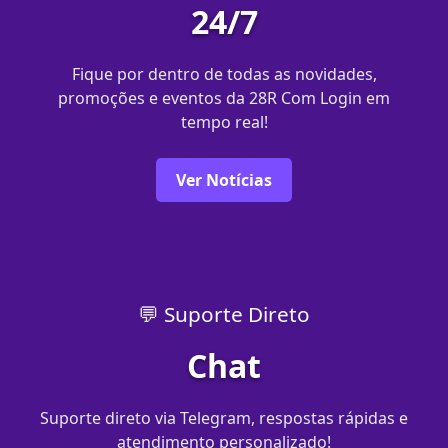
24/7
Fique por dentro de todas as novidades,
promoções e eventos da 28R Com Login em
tempo real!
Ver Notícias
💬 Suporte Direto
Chat
Suporte direto via Telegram, respostas rápidas e
atendimento personalizado!