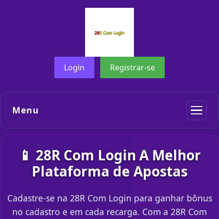
Login
Registrar-se
Menu
📱 28R Com Login A Melhor
Plataforma de Apostas
Cadastre-se na 28R Com Login para ganhar bônus
no cadastro e em cada recarga. Com a 28R Com