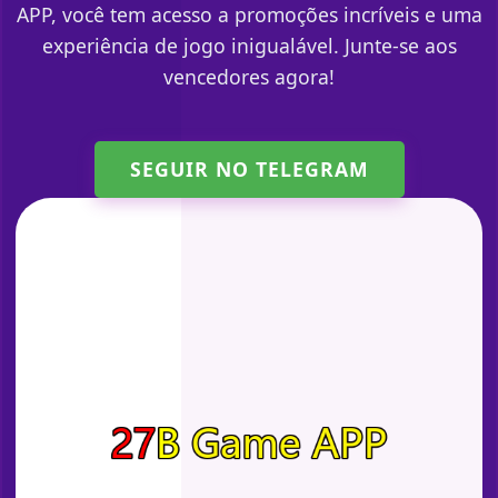
APP, você tem acesso a promoções incríveis e uma
experiência de jogo inigualável. Junte-se aos
vencedores agora!
SEGUIR NO TELEGRAM