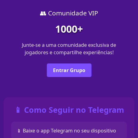
👥 Comunidade VIP
1000+
Junte-se a uma comunidade exclusiva de
jogadores e compartilhe experiências!
Entrar Grupo
📱 Como Seguir no Telegram
📱 Baixe o app Telegram no seu dispositivo