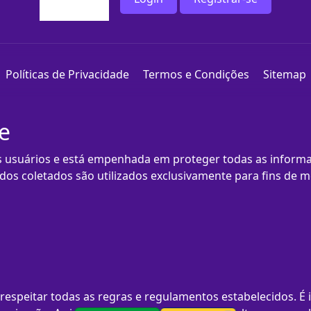
Políticas de Privacidade
Termos e Condições
Sitemap
de
us usuários e está empenhada em proteger todas as inform
os coletados são utilizados exclusivamente para fins de m
speitar todas as regras e regulamentos estabelecidos. É 