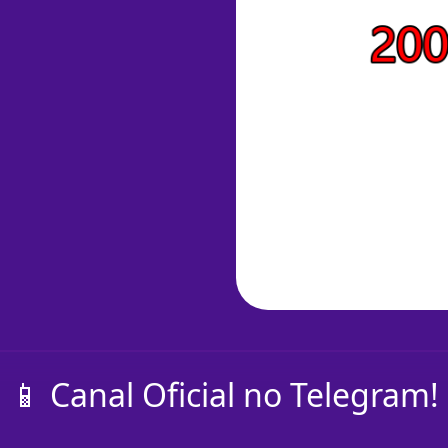
📱 Canal Oficial no Telegram!