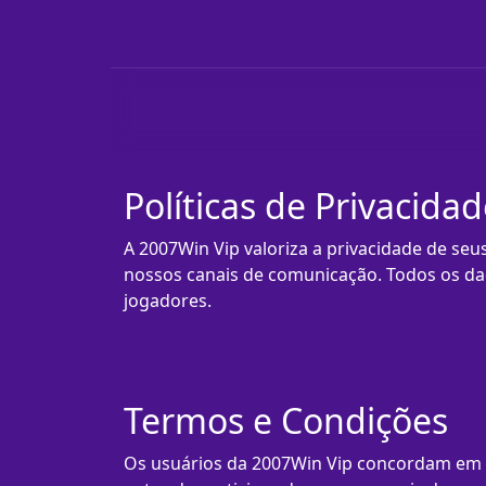
Políticas de Privacida
A 2007Win Vip valoriza a privacidade de se
nossos canais de comunicação. Todos os dad
jogadores.
Termos e Condições
Os usuários da 2007Win Vip concordam em re