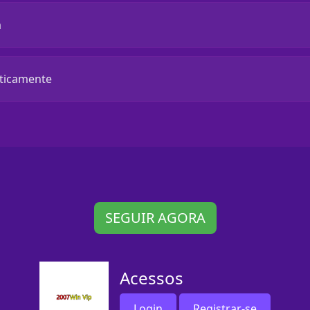
a
aticamente
SEGUIR AGORA
Acessos
Login
Registrar-se