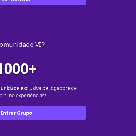
Comunidade VIP
1000+
unidade exclusiva de jogadores e
rtilhe experiências!
Entrar Grupo