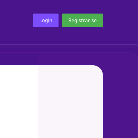
Login
Registrar-se