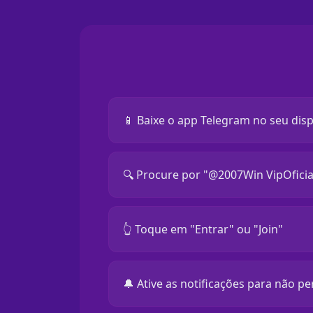
📱 Baixe o app Telegram no seu disp
🔍 Procure por "@2007Win VipOficia
👆 Toque em "Entrar" ou "Join"
🔔 Ative as notificações para não p