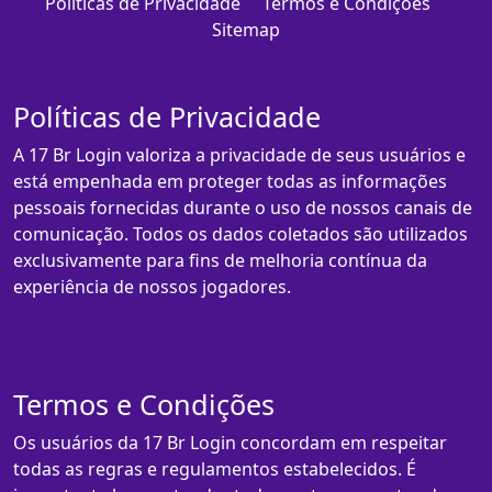
Políticas de Privacidade
Termos e Condições
Sitemap
Políticas de Privacidade
A 17 Br Login valoriza a privacidade de seus usuários e
está empenhada em proteger todas as informações
pessoais fornecidas durante o uso de nossos canais de
comunicação. Todos os dados coletados são utilizados
exclusivamente para fins de melhoria contínua da
experiência de nossos jogadores.
Termos e Condições
Os usuários da 17 Br Login concordam em respeitar
todas as regras e regulamentos estabelecidos. É