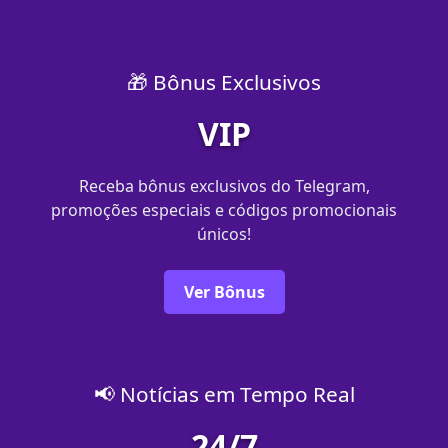
🎁 Bônus Exclusivos
VIP
Receba bônus exclusivos do Telegram,
promoções especiais e códigos promocionais
únicos!
Ver Bônus
📢 Notícias em Tempo Real
24/7