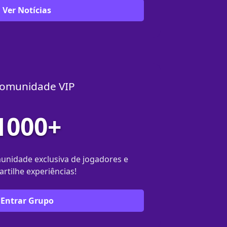
Ver Notícias
Comunidade VIP
1000+
unidade exclusiva de jogadores e
rtilhe experiências!
Entrar Grupo