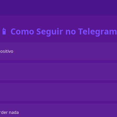
📱 Como Seguir no Telegram
ositivo
erder nada