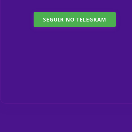
SEGUIR NO TELEGRAM