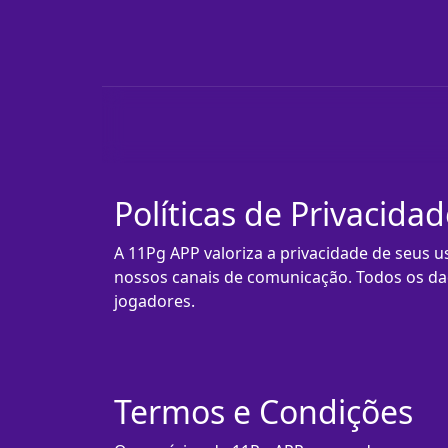
Políticas de Privacida
A 11Pg APP valoriza a privacidade de seus 
nossos canais de comunicação. Todos os dad
jogadores.
Termos e Condições