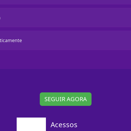
a
aticamente
SEGUIR AGORA
Acessos