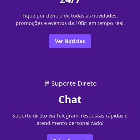
Fique por dentro de todas as novidades,
promoções e eventos da 10Brl em tempo real!
Ver Notícias
💬 Suporte Direto
Chat
Suporte direto via Telegram, respostas rápidas e
atendimento personalizado!