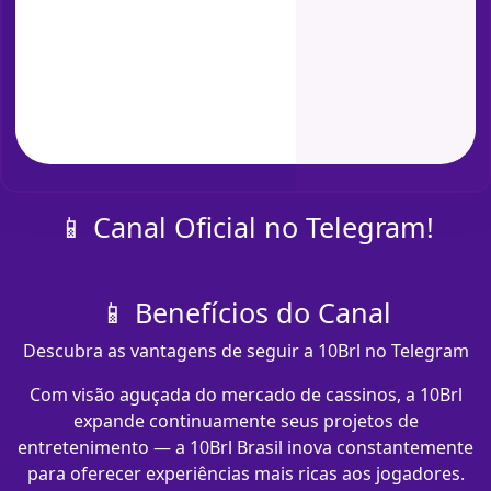
📱 Canal Oficial no Telegram!
📱 Benefícios do Canal
Descubra as vantagens de seguir a 10Brl no Telegram
Com visão aguçada do mercado de cassinos, a 10Brl
expande continuamente seus projetos de
entretenimento — a 10Brl Brasil inova constantemente
para oferecer experiências mais ricas aos jogadores.