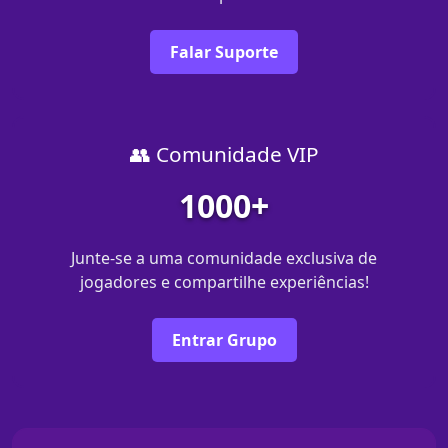
Falar Suporte
👥 Comunidade VIP
1000+
Junte-se a uma comunidade exclusiva de
jogadores e compartilhe experiências!
Entrar Grupo