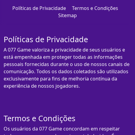
Políticas de Privacidade
Termos e Condições
Sitemap
Políticas de Privacidade
A 077 Game valoriza a privacidade de seus usuários e
está empenhada em proteger todas as informações
pessoais fornecidas durante o uso de nossos canais de
comunicação. Todos os dados coletados são utilizados
exclusivamente para fins de melhoria contínua da
experiência de nossos jogadores.
Termos e Condições
Os usuários da 077 Game concordam em respeitar