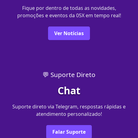
Fique por dentro de todas as novidades,
promoções e eventos da 05X em tempo real!
Ver Notícias
💬 Suporte Direto
Chat
Suporte direto via Telegram, respostas rápidas e
atendimento personalizado!
Falar Suporte