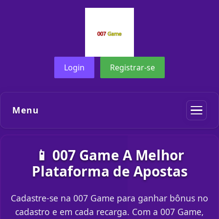
Login
Registrar-se
Menu
📱 007 Game A Melhor
Plataforma de Apostas
Cadastre-se na 007 Game para ganhar bônus no
cadastro e em cada recarga. Com a 007 Game,