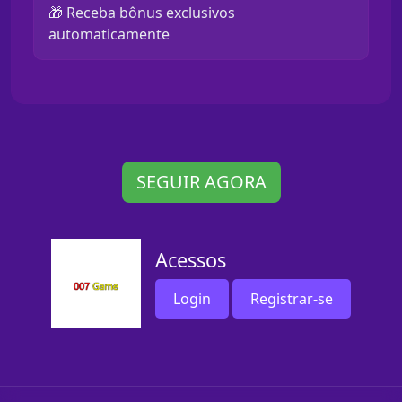
🎁 Receba bônus exclusivos
automaticamente
SEGUIR AGORA
Acessos
Login
Registrar-se