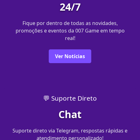
24/7
Fique por dentro de todas as novidades,
promoções e eventos da 007 Game em tempo
real!
Ver Notícias
💬 Suporte Direto
Chat
Suporte direto via Telegram, respostas rápidas e
atendimento personalizado!